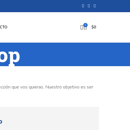
0
CTO
$
0
op
cción que vos quieras. Nuestro objetivo es ser
o