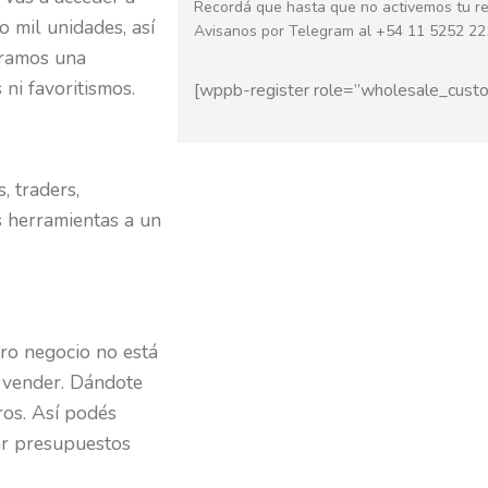
Recordá que hasta que no activemos tu re
 mil unidades, así
Avisanos por Telegram al +54 11 5252 22
uramos una
ni favoritismos.
[wppb-register role=”wholesale_cust
, traders,
s herramientas a un
ro negocio no está
n vender. Dándote
ros. Así podés
dar presupuestos