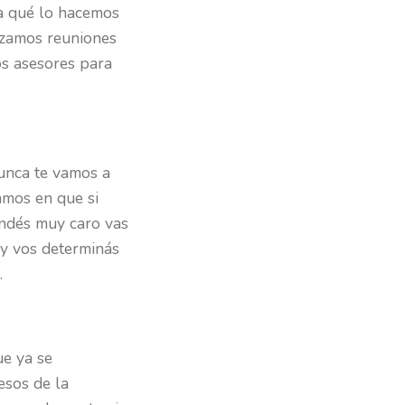
ra qué lo hacemos
zamos reuniones
os asesores para
unca te vamos a
amos en que si
endés muy caro vas
 y vos determinás
.
ue ya se
esos de la