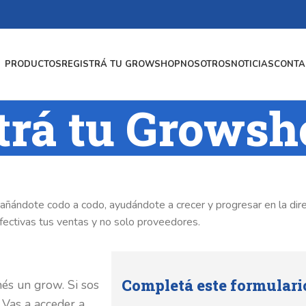
PRODUCTOS
REGISTRÁ TU GROWSHOP
NOSOTROS
NOTICIAS
CONTA
trá tu Growsh
añándote codo a codo, ayudándote a crecer y progresar en la dire
ectivas tus ventas y no solo proveedores.
Completá este formulari
nés un grow. Si sos
 Vas a acceder a