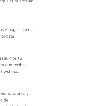
oque el puerto sin
tos y pagar menos,
butista.
 seguimos tu
ra que recibas
growshops.
omunicaciones y
do de