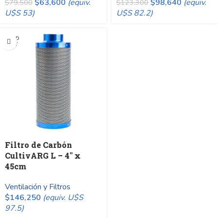
$
63,600
(equiv.
$
98,640
(equiv.
$
79,500
$
123,300
U$S 53)
U$S 82.2)
SOLD
OUT
Filtro de Carbón
CultivARG L – 4″ x
45cm
Ventilación y Filtros
$
146,250
(equiv. U$S
97.5)