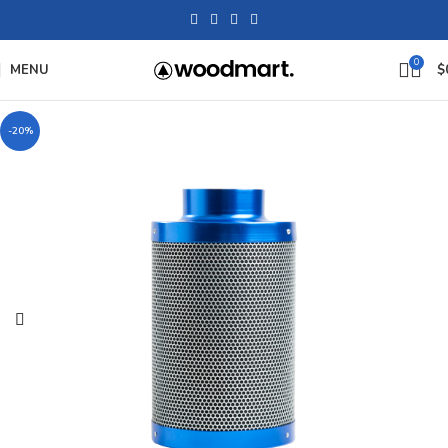
0
MENU
$
-20%