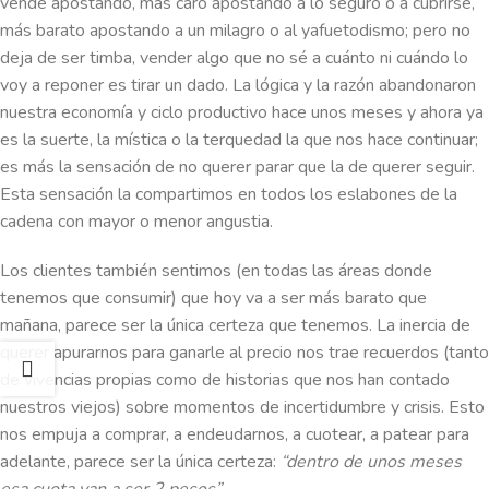
vende apostando, más caro apostando a lo seguro o a cubrirse,
más barato apostando a un milagro o al yafuetodismo; pero no
deja de ser timba, vender algo que no sé a cuánto ni cuándo lo
voy a reponer es tirar un dado. La lógica y la razón abandonaron
nuestra economía y ciclo productivo hace unos meses y ahora ya
es la suerte, la mística o la terquedad la que nos hace continuar;
es más la sensación de no querer parar que la de querer seguir.
Esta sensación la compartimos en todos los eslabones de la
cadena con mayor o menor angustia.
Los clientes también sentimos (en todas las áreas donde
tenemos que consumir) que hoy va a ser más barato que
mañana, parece ser la única certeza que tenemos. La inercia de
querer apurarnos para ganarle al precio nos trae recuerdos (tanto
de vivencias propias como de historias que nos han contado
nuestros viejos) sobre momentos de incertidumbre y crisis. Esto
nos empuja a comprar, a endeudarnos, a cuotear, a patear para
adelante, parece ser la única certeza:
“dentro de unos meses